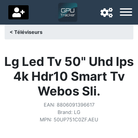
< Téléviseurs
Langue de navigation
Pays de livraison
Lg Led Tv 50" Uhd Ips
Accueil
4k Hdr10 Smart Tv
Baisses de prix
Webos Sli.
Paramètres
EAN
:
8806091396617
Soutenez-nous
Brand
:
LG
MPN
:
50UP751C0ZF.AEU
Contactez-nous