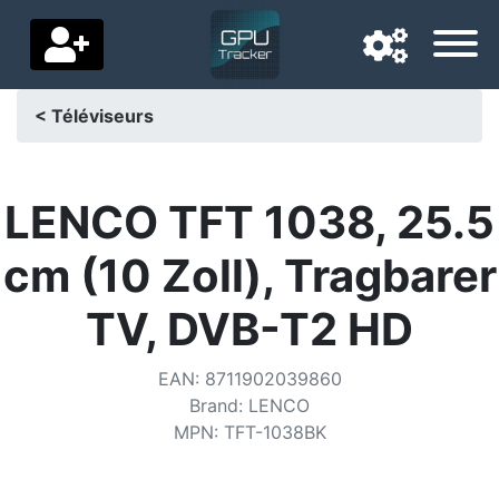
< Téléviseurs
Langue de navigation
Pays de livraison
LENCO TFT 1038, 25.5
Accueil
cm (10 Zoll), Tragbarer
Baisses de prix
TV, DVB-T2 HD
Paramètres
EAN
:
8711902039860
Soutenez-nous
Brand
:
LENCO
MPN
:
TFT-1038BK
Contactez-nous