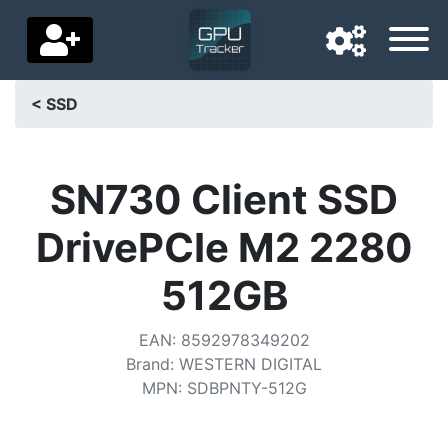
< SSD
Langue de navigation
Pays de livraison
SN730 Client SSD
Accueil
DrivePCIe M2 2280
Baisses de prix
512GB
Paramètres
EAN
:
8592978349202
Soutenez-nous
Brand
:
WESTERN DIGITAL
MPN
:
SDBPNTY-512G
Contactez-nous