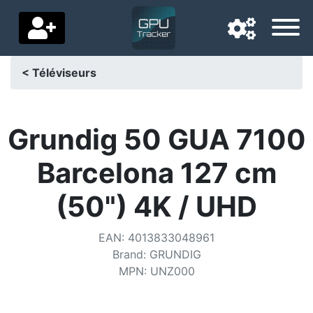
< Téléviseurs
Langue de navigation
Pays de livraison
Grundig 50 GUA 7100
Accueil
Barcelona 127 cm
Baisses de prix
(50") 4K / UHD
Paramètres
EAN
:
4013833048961
Soutenez-nous
Brand
:
GRUNDIG
MPN
:
UNZ000
Contactez-nous