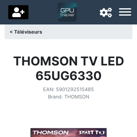
< Téléviseurs
Langue de navigation
Pays de livraison
THOMSON TV LED
Accueil
65UG6330
Baisses de prix
EAN
:
5901292515485
Paramètres
Brand
:
THOMSON
Soutenez-nous
Contactez-nous