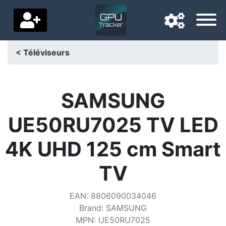
< Téléviseurs
Langue de navigation
Pays de livraison
SAMSUNG
Accueil
UE50RU7025 TV LED
Baisses de prix
4K UHD 125 cm Smart
Paramètres
TV
Soutenez-nous
EAN
:
8806090034046
Contactez-nous
Brand
:
SAMSUNG
MPN
:
UE50RU7025