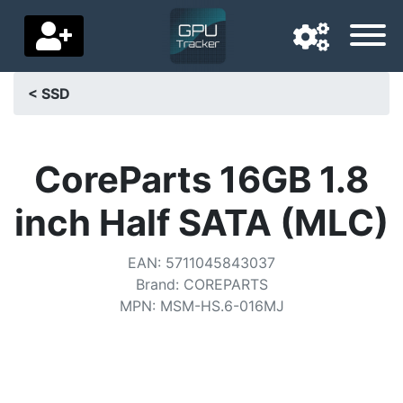
< SSD
Langue de navigation
Pays de livraison
CoreParts 16GB 1.8
Accueil
inch Half SATA (MLC)
Baisses de prix
EAN
:
5711045843037
Paramètres
Brand
:
COREPARTS
MPN
:
MSM-HS.6-016MJ
Soutenez-nous
Contactez-nous