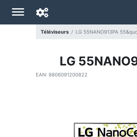
Téléviseurs
LG 55NANO913PA 55&quot
Langue de navigation
Pays de livraison
LG 55NANO91
Accueil
EAN
:
8806091200822
Baisses de prix
Paramètres
Soutenez-nous
Contactez-nous