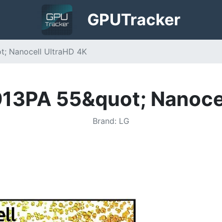
GPU
Tracker
; Nanocell UltraHD 4K
3PA 55&quot; Nanocel
Brand
:
LG