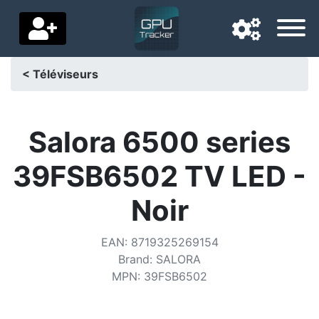
< Téléviseurs
Langue de navigation
Pays de livraison
Salora 6500 series
Accueil
39FSB6502 TV LED -
Baisses de prix
Noir
Paramètres
EAN
:
8719325269154
Soutenez-nous
Brand
:
SALORA
MPN
:
39FSB6502
Contactez-nous