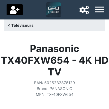
< Téléviseurs
Langue de navigation
Pays de livraison
Panasonic
Accueil
TX40FXW654 - 4K HD
Baisses de prix
TV
Paramètres
EAN
:
5025232876129
Soutenez-nous
Brand
:
PANASONIC
MPN
:
TX-40FXW654
Contactez-nous