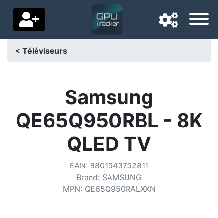
< Téléviseurs
Langue de navigation
Pays de livraison
Samsung
Accueil
QE65Q950RBL - 8K
Baisses de prix
QLED TV
Paramètres
EAN
:
8801643752811
Soutenez-nous
Brand
:
SAMSUNG
MPN
:
QE65Q950RALXXN
Contactez-nous