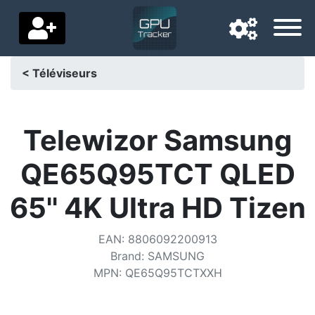
< Téléviseurs
Langue de navigation
Pays de livraison
Telewizor Samsung
Accueil
QE65Q95TCT QLED
Baisses de prix
65'' 4K Ultra HD Tizen
Paramètres
EAN
:
8806092200913
Soutenez-nous
Brand
:
SAMSUNG
MPN
:
QE65Q95TCTXXH
Contactez-nous