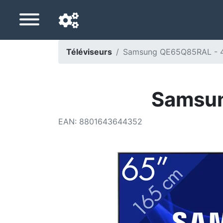
Téléviseurs
Samsung QE65Q85RAL - 
Langue de navigation
Pays de livraison
Samsun
Accueil
EAN
:
8801643644352
Baisses de prix
Paramètres
Soutenez-nous
Contactez-nous