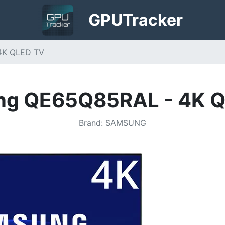
GPU
Tracker
4K QLED TV
g QE65Q85RAL - 4K 
Brand
:
SAMSUNG