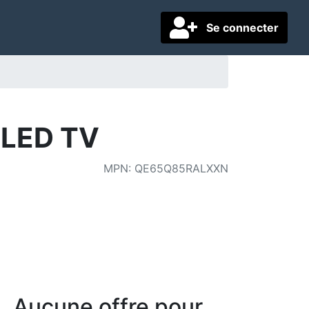
Se connecter
QLED TV
MPN
:
QE65Q85RALXXN
Aucune offre pour