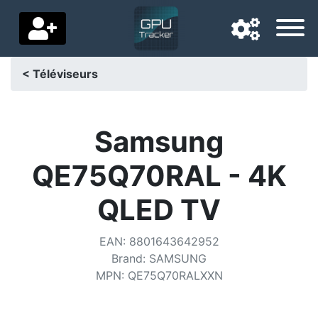
< Téléviseurs
Langue de navigation
Pays de livraison
Samsung
Accueil
QE75Q70RAL - 4K
Baisses de prix
QLED TV
Paramètres
EAN
:
8801643642952
Soutenez-nous
Brand
:
SAMSUNG
MPN
:
QE75Q70RALXXN
Contactez-nous