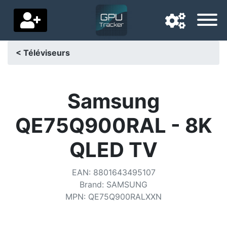
< Téléviseurs
Langue de navigation
Pays de livraison
Samsung
Accueil
QE75Q900RAL - 8K
Baisses de prix
QLED TV
Paramètres
EAN
:
8801643495107
Soutenez-nous
Brand
:
SAMSUNG
MPN
:
QE75Q900RALXXN
Contactez-nous