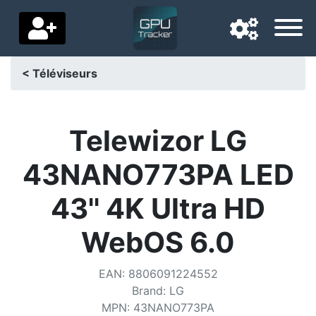
< Téléviseurs
Langue de navigation
Pays de livraison
Telewizor LG
Accueil
43NANO773PA LED
Baisses de prix
43'' 4K Ultra HD
Paramètres
WebOS 6.0
Soutenez-nous
EAN
:
8806091224552
Contactez-nous
Brand
:
LG
MPN
:
43NANO773PA