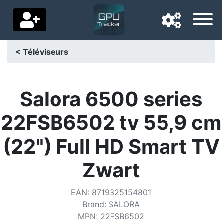
< Téléviseurs
Langue de navigation
Pays de livraison
Salora 6500 series
Accueil
22FSB6502 tv 55,9 cm
Baisses de prix
(22") Full HD Smart TV
Paramètres
Zwart
Soutenez-nous
EAN
:
8719325154801
Contactez-nous
Brand
:
SALORA
MPN
:
22FSB6502