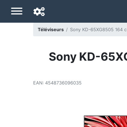
Téléviseurs
Sony KD-65XG8505 164 cm
Langue de navigation
Pays de livraison
Sony KD-65XG
Accueil
Baisses de prix
EAN
:
4548736096035
Paramètres
Soutenez-nous
Contactez-nous