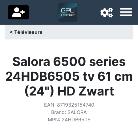
< Téléviseurs
Langue de navigation
Pays de livraison
Salora 6500 series
Accueil
24HDB6505 tv 61 cm
Baisses de prix
(24") HD Zwart
Paramètres
EAN
:
8719325154740
Soutenez-nous
Brand
:
SALORA
MPN
:
24HDB6505
Contactez-nous