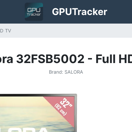
GPU
Tracker
HD TV
ora 32FSB5002 - Full H
Brand
:
SALORA