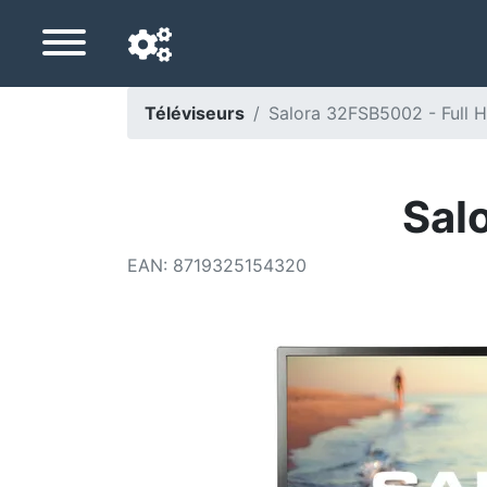
Téléviseurs
Salora 32FSB5002 - Full 
Langue de navigation
Pays de livraison
Sal
Accueil
EAN
:
8719325154320
Baisses de prix
Paramètres
Soutenez-nous
Contactez-nous