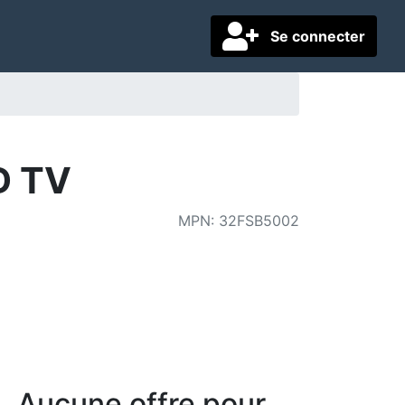
Se connecter
D TV
MPN
:
32FSB5002
Aucune offre pour