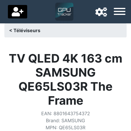
< Téléviseurs
Langue de navigation
Pays de livraison
TV QLED 4K 163 cm
Accueil
SAMSUNG
Baisses de prix
QE65LS03R The
Paramètres
Frame
Soutenez-nous
EAN
:
8801643754372
Contactez-nous
Brand
:
SAMSUNG
MPN
:
QE65LS03R