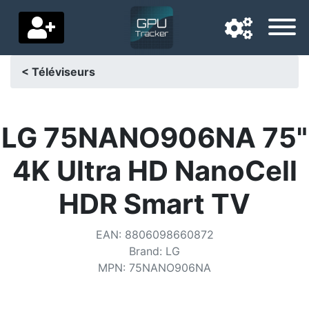
< Téléviseurs
Langue de navigation
Pays de livraison
LG 75NANO906NA 75"
Accueil
4K Ultra HD NanoCell
Baisses de prix
HDR Smart TV
Paramètres
EAN
:
8806098660872
Soutenez-nous
Brand
:
LG
MPN
:
75NANO906NA
Contactez-nous