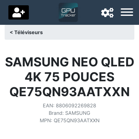
< Téléviseurs
Langue de navigation
Pays de livraison
SAMSUNG NEO QLED
Accueil
4K 75 POUCES
Baisses de prix
QE75QN93AATXXN
Paramètres
EAN
:
8806092269828
Soutenez-nous
Brand
:
SAMSUNG
MPN
:
QE75QN93AATXXN
Contactez-nous