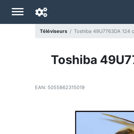
Téléviseurs
Toshiba 49U7763DA 124 c
Langue de navigation
Pays de livraison
Toshiba 49U7
Accueil
Baisses de prix
EAN
:
5055862315019
Paramètres
Soutenez-nous
Contactez-nous