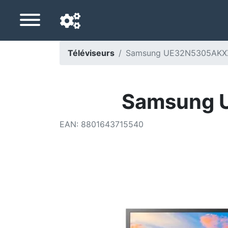
Téléviseurs
Samsung UE32N5305AKXX
Langue de navigation
Pays de livraison
Samsung 
Accueil
EAN
:
8801643715540
Baisses de prix
Paramètres
Soutenez-nous
Contactez-nous