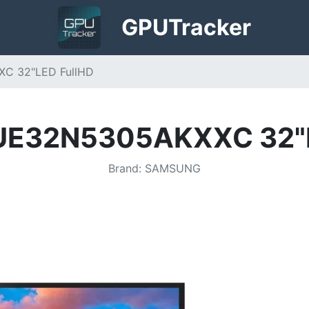
GPU
Tracker
C 32"LED FullHD
UE32N5305AKXXC 32"L
Brand
:
SAMSUNG