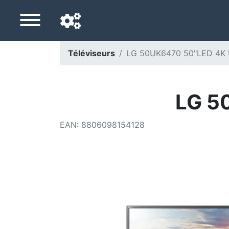
Téléviseurs
LG 50UK6470 50"LED 4K 
Langue de navigation
Pays de livraison
LG 5
Accueil
EAN
:
8806098154128
Baisses de prix
Paramètres
Soutenez-nous
Contactez-nous