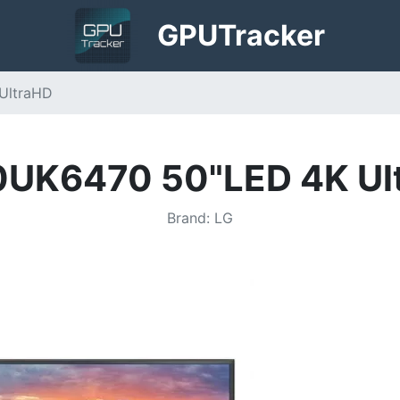
GPU
Tracker
UltraHD
0UK6470 50"LED 4K Ul
Brand
:
LG