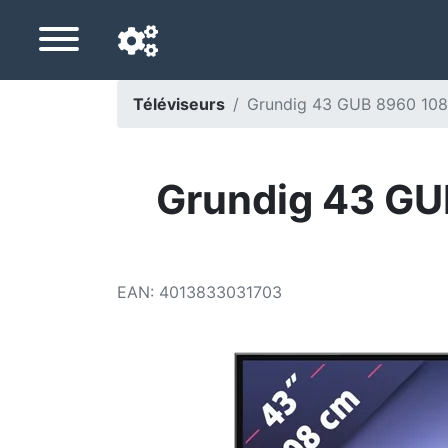
Téléviseurs
Grundig 43 GUB 8960 108
Langue de navigation
Pays de livraison
Grundig 43 GU
Accueil
Baisses de prix
EAN
:
4013833031703
Paramètres
Soutenez-nous
Contactez-nous