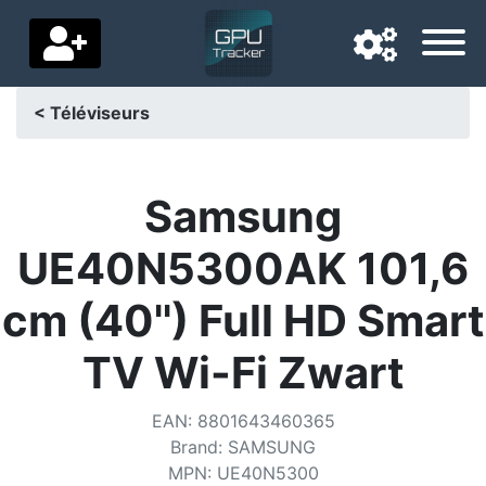
< Téléviseurs
Langue de navigation
Pays de livraison
Samsung
Accueil
UE40N5300AK 101,6
Baisses de prix
cm (40'') Full HD Smart
Paramètres
TV Wi-Fi Zwart
Soutenez-nous
EAN
:
8801643460365
Contactez-nous
Brand
:
SAMSUNG
MPN
:
UE40N5300