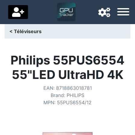
< Téléviseurs
Langue de navigation
Pays de livraison
Philips 55PUS6554
Accueil
55"LED UltraHD 4K
Baisses de prix
EAN
:
8718863018781
Paramètres
Brand
:
PHILIPS
MPN
:
55PUS6554/12
Soutenez-nous
Contactez-nous