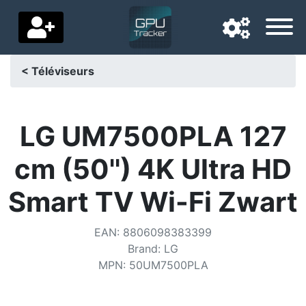
< Téléviseurs
Langue de navigation
Pays de livraison
LG UM7500PLA 127
Accueil
cm (50'') 4K Ultra HD
Baisses de prix
Smart TV Wi-Fi Zwart
Paramètres
EAN
:
8806098383399
Soutenez-nous
Brand
:
LG
MPN
:
50UM7500PLA
Contactez-nous