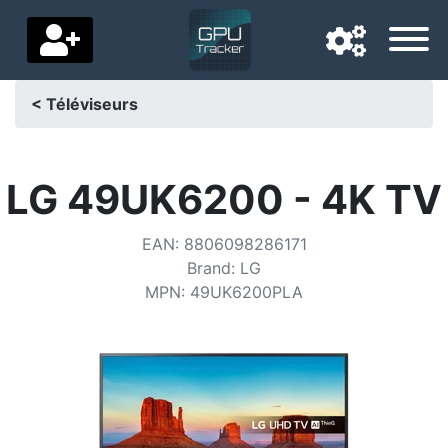
< Téléviseurs
Langue de navigation
Pays de livraison
LG 49UK6200 - 4K TV
Accueil
EAN
:
8806098286171
Brand
:
LG
Baisses de prix
MPN
:
49UK6200PLA
Paramètres
Soutenez-nous
Contactez-nous