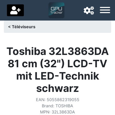
< Téléviseurs
Langue de navigation
Pays de livraison
Toshiba 32L3863DA
Accueil
81 cm (32") LCD-TV
Baisses de prix
mit LED-Technik
Paramètres
schwarz
Soutenez-nous
EAN
:
5055862319055
Contactez-nous
Brand
:
TOSHIBA
MPN
:
32L3863DA