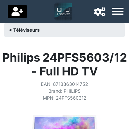
< Téléviseurs
Langue de navigation
Pays de livraison
Philips 24PFS5603/12
Accueil
- Full HD TV
Baisses de prix
EAN
:
8718863014752
Paramètres
Brand
:
PHILIPS
MPN
:
24PFS560312
Soutenez-nous
Contactez-nous