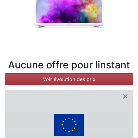
Conditions
Catégories
Aucune offre pour linstant
Voir évolution des prix
×