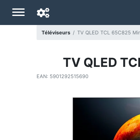
Téléviseurs
TV QLED TCL 65C825 Mini
Langue de navigation
Pays de livraison
TV QLED TCL
Accueil
EAN
:
5901292515690
Baisses de prix
Paramètres
Soutenez-nous
Contactez-nous