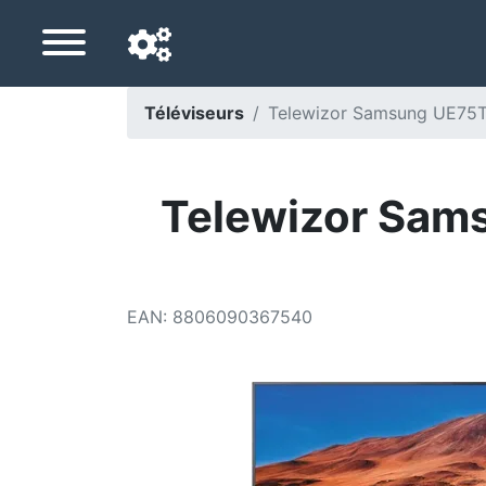
Téléviseurs
Telewizor Samsung UE75T
Langue de navigation
Pays de livraison
Telewizor Sams
Accueil
Baisses de prix
EAN
:
8806090367540
Paramètres
Soutenez-nous
Contactez-nous