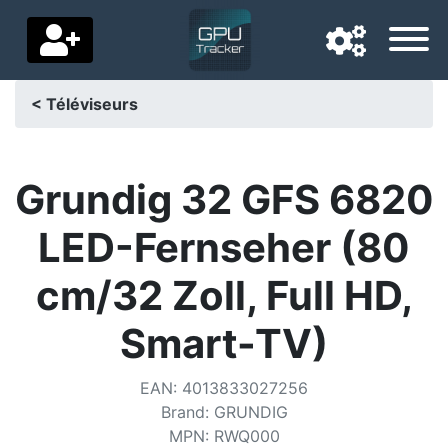
< Téléviseurs
Langue de navigation
Pays de livraison
Grundig 32 GFS 6820
Accueil
LED-Fernseher (80
Baisses de prix
cm/32 Zoll, Full HD,
Paramètres
Smart-TV)
Soutenez-nous
EAN
:
4013833027256
Contactez-nous
Brand
:
GRUNDIG
MPN
:
RWQ000