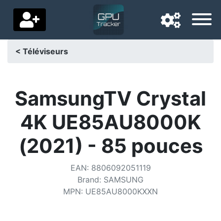
< Téléviseurs
Langue de navigation
Pays de livraison
SamsungTV Crystal
Accueil
4K UE85AU8000K
Baisses de prix
(2021) - 85 pouces
Paramètres
EAN
:
8806092051119
Soutenez-nous
Brand
:
SAMSUNG
MPN
:
UE85AU8000KXXN
Contactez-nous