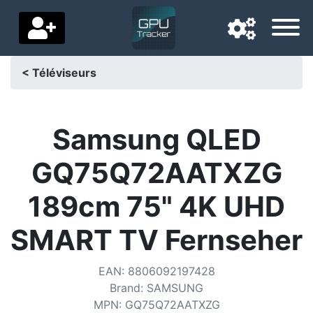
< Téléviseurs
Langue de navigation
Pays de livraison
Samsung QLED
Accueil
GQ75Q72AATXZG
Baisses de prix
189cm 75" 4K UHD
Paramètres
SMART TV Fernseher
Soutenez-nous
EAN
:
8806092197428
Contactez-nous
Brand
:
SAMSUNG
MPN
:
GQ75Q72AATXZG