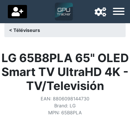
< Téléviseurs
Langue de navigation
Pays de livraison
LG 65B8PLA 65" OLED
Accueil
Smart TV UltraHD 4K -
Baisses de prix
TV/Televisión
Paramètres
EAN
:
8806098144730
Soutenez-nous
Brand
:
LG
MPN
:
65B8PLA
Contactez-nous