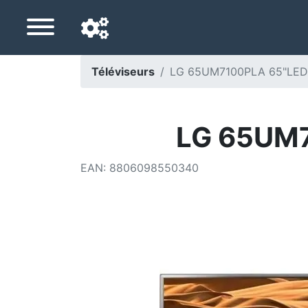
Téléviseurs
LG 65UM7100PLA 65"LED
Langue de navigation
Pays de livraison
LG 65UM7
Accueil
EAN
:
8806098550340
Baisses de prix
Paramètres
Soutenez-nous
Contactez-nous