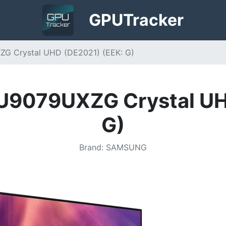
GPU
Tracker
 Crystal UHD (DE2021) (EEK: G)
9079UXZG Crystal UHD
G)
Brand
:
SAMSUNG