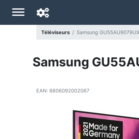
Téléviseurs
Samsung GU55AU9079UXZG
Langue de navigation
Pays de livraison
Samsung GU55AU
Accueil
Baisses de prix
EAN
:
8806092002067
Paramètres
Soutenez-nous
Contactez-nous