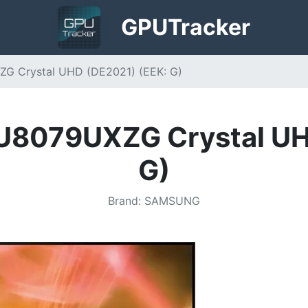
GPU
Tracker
 Crystal UHD (DE2021) (EEK: G)
8079UXZG Crystal UHD
G)
Brand
:
SAMSUNG