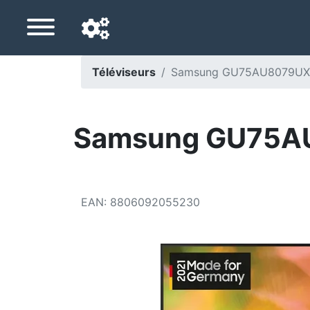
Téléviseurs
Samsung GU75AU8079UXZG
Langue de navigation
Pays de livraison
Samsung GU75AU
Accueil
Baisses de prix
EAN
:
8806092055230
Paramètres
Soutenez-nous
Contactez-nous