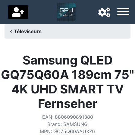
< Téléviseurs
Langue de navigation
Pays de livraison
Samsung QLED
Accueil
GQ75Q60A 189cm 75"
Baisses de prix
4K UHD SMART TV
Paramètres
Fernseher
Soutenez-nous
EAN
:
8806090891380
Contactez-nous
Brand
:
SAMSUNG
MPN
:
GQ75Q60AAUXZG