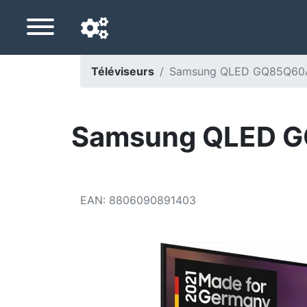
Téléviseurs
Samsung QLED GQ85Q60A
Langue de navigation
Pays de livraison
Samsung QLED G
Accueil
Baisses de prix
EAN
:
8806090891403
Paramètres
Soutenez-nous
Contactez-nous