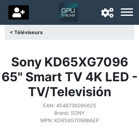
< Téléviseurs
Langue de navigation
Pays de livraison
Sony KD65XG7096
Accueil
65" Smart TV 4K LED -
Baisses de prix
TV/Televisión
Paramètres
EAN
:
4548736095625
Soutenez-nous
Brand
:
SONY
MPN
:
KD65XG7096BAEP
Contactez-nous