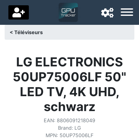
< Téléviseurs
Langue de navigation
Pays de livraison
LG ELECTRONICS
Accueil
50UP75006LF 50"
Baisses de prix
LED TV, 4K UHD,
Paramètres
schwarz
Soutenez-nous
EAN
:
8806091218049
Contactez-nous
Brand
:
LG
MPN
:
50UP75006LF