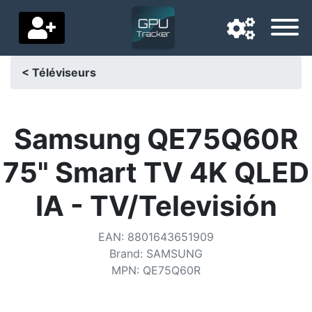
< Téléviseurs
Langue de navigation
Pays de livraison
Samsung QE75Q60R
Accueil
75" Smart TV 4K QLED
Baisses de prix
IA - TV/Televisión
Paramètres
EAN
:
8801643651909
Soutenez-nous
Brand
:
SAMSUNG
MPN
:
QE75Q60R
Contactez-nous