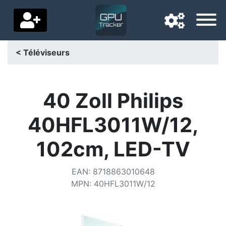
< Téléviseurs
Langue de navigation
Pays de livraison
40 Zoll Philips
Accueil
40HFL3011W/12,
Baisses de prix
102cm, LED-TV
Paramètres
EAN
:
8718863010648
Soutenez-nous
MPN
:
40HFL3011W/12
Contactez-nous