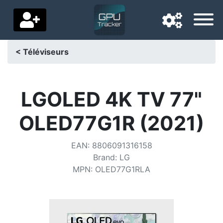
< Téléviseurs
Langue de navigation
Pays de livraison
LGOLED 4K TV 77"
Accueil
OLED77G1R (2021)
Baisses de prix
EAN
:
8806091316158
Paramètres
Brand
:
LG
MPN
:
OLED77G1RLA
Soutenez-nous
Contactez-nous