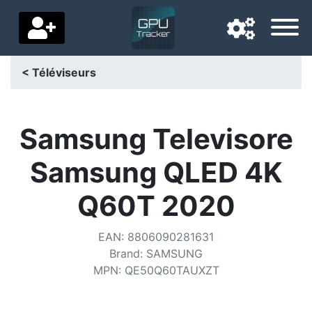
< Téléviseurs
Langue de navigation
Pays de livraison
Samsung Televisore
Accueil
Samsung QLED 4K
Baisses de prix
Q60T 2020
Paramètres
EAN
:
8806090281631
Soutenez-nous
Brand
:
SAMSUNG
MPN
:
QE50Q60TAUXZT
Contactez-nous